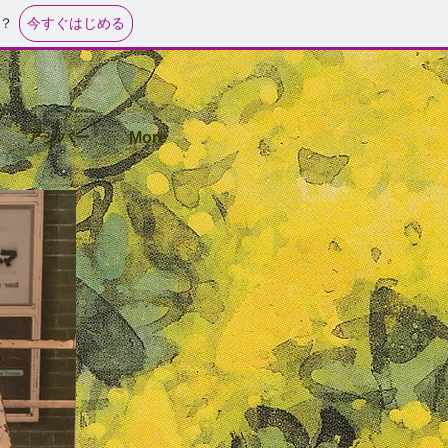
今すぐはじめる
？
アシバー
More