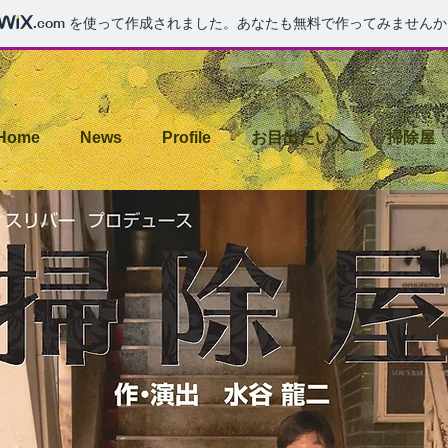
.com
を使って作成されました。あなたも無料で作ってみませんか
Home
News
Profile
お目出たい人
掃除屋