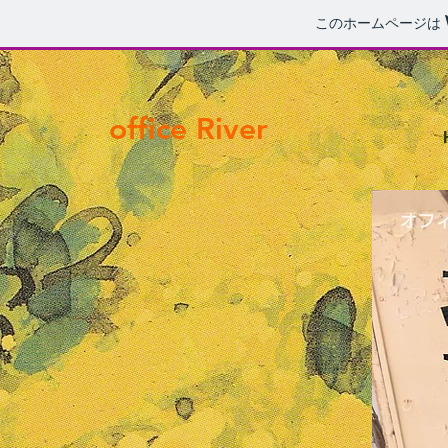
このホームページは
​office River